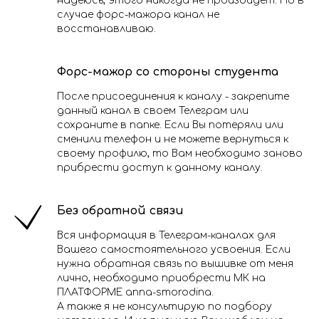
надеюсь, этого никогда не произойдет. Но в
случае форс-мажора канал не
восстанавливаю.
Форс-мажор со стороны студента
После присоединения к каналу - закрепите
данный канал в своем Телеграм или
сохраните в папке. Если Вы потеряли или
сменили телефон и не можете вернуться к
своему профилю, то Вам необходимо заново
прибрести доступ к данному каналу.
Без обратной связи
Вся информация в Телеграм-каналах для
Вашего самостоятельного усвоения. Если
нужна обратная связь по вышивке от меня
лично, необходимо приобрести МК на
ПЛАТФОРМЕ anna-smorodina.
А также я не консультирую по подбору